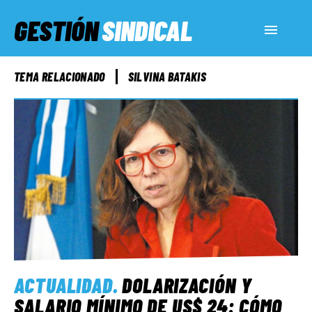
GESTIÓN
SINDICAL
ACTUALIDAD
TEMA RELACIONADO
SILVINA BATAKIS
SERVICIOS SOCIALES
INFORMES ESPECIALES
FUERA DE MEGÁFONO
EL LADO «G»
ACTUALIDAD
.
DOLARIZACIÓN Y
SALARIO MÍNIMO DE US$ 24: CÓMO