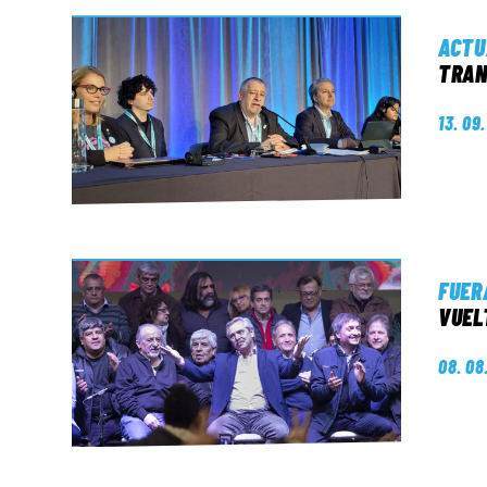
ACTU
TRAN
13. 09
FUER
VUEL
08. 08