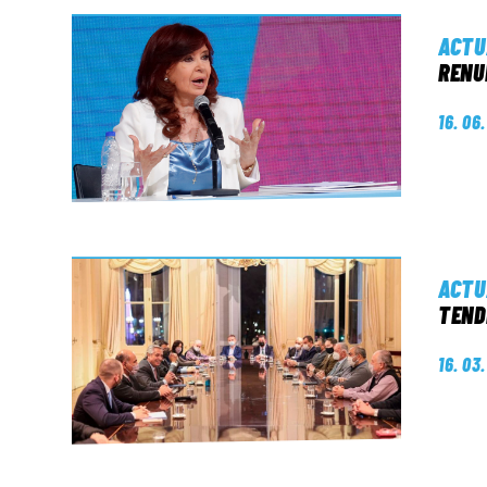
ACTU
RENU
16. 06
ACTU
TEND
16. 03