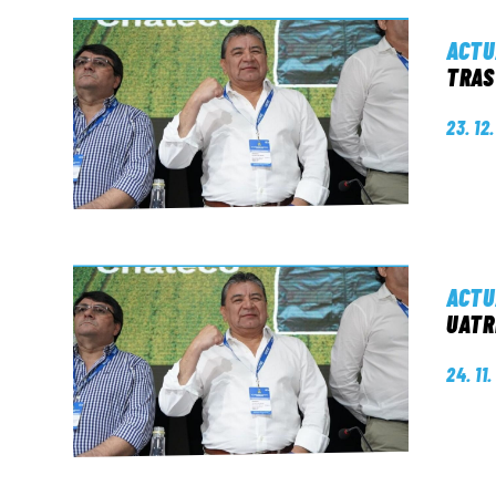
ACTU
TRAS
23. 12
ACTU
UATR
24. 11