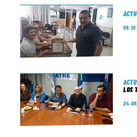
ACTU
09. 10
ACTU
LOS 
24. 08