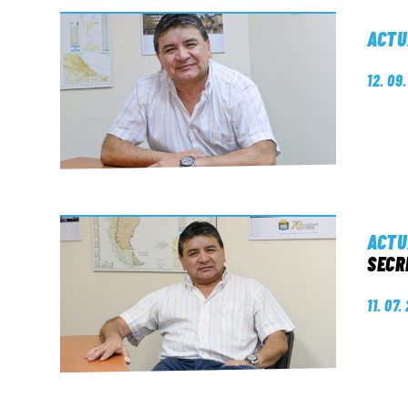
ACTU
12. 09
ACTU
SECR
11. 07.