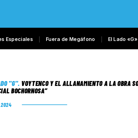
es Especiales
Fuera de Megáfono
El Lado «G»
ADO "G"
.
VOYTENCO Y EL ALLANAMIENTO A LA OBRA SO
CIAL BOCHORNOSA”
. 2024