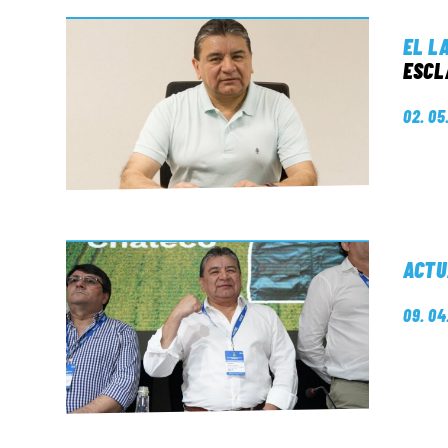
EL L
ESCL
02. 05
ACTU
09. 04