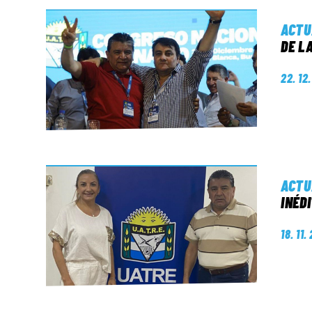
ACTU
DE L
22. 12
ACTU
INÉD
18. 11.