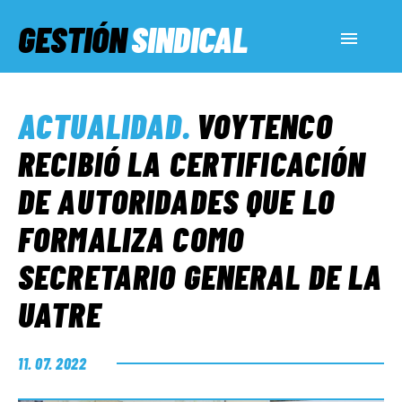
GESTIÓN
SINDICAL
ACTUALIDAD
ACTUALIDAD
.
VOYTENCO
SERVICIOS SOCIALES
RECIBIÓ LA CERTIFICACIÓN
DE AUTORIDADES QUE LO
INFORMES ESPECIALES
FORMALIZA COMO
SECRETARIO GENERAL DE LA
FUERA DE MEGÁFONO
UATRE
EL LADO «G»
11. 07. 2022