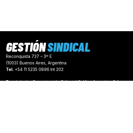
GESTIÓN
SINDICAL
Reconquista 737 – 3º E
(1003) Buenos Aires, Argentina
Tel.
+54 11 5235 0896 Int 202
Propietario:
Comunicación Editorial Gráfica Argentina S.A.
Número de Registro:
44103971
comercial@gestionsindical.com
redaccion@gestionsindical.com
Media Kit