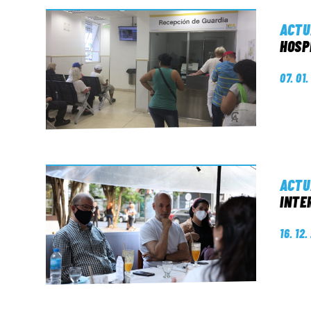
ACTU
HOSP
07. 01
ACTU
INTE
16. 12