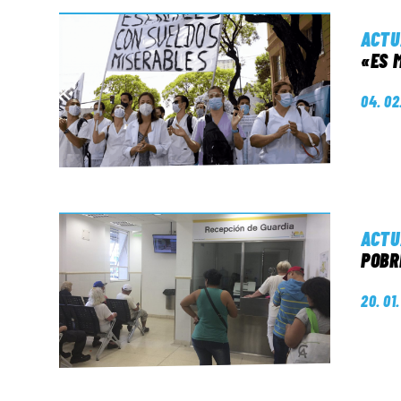
ACTU
«ES 
04. 02
ACTU
POBR
20. 01