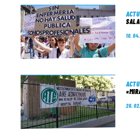
ACTU
SALA
10. 04
ACTU
«MIR
26. 02