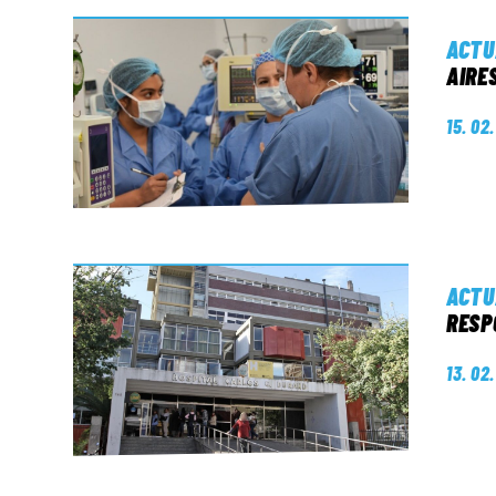
ACTU
AIRE
15. 02
ACTU
RESP
13. 02