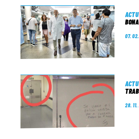
ACTU
BONA
07. 02
ACTU
TRAB
28. 11