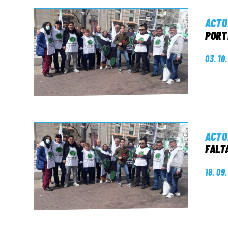
ACTU
PORT
03. 10
ACTU
FALT
18. 09