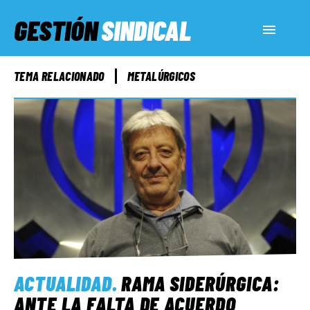
GESTIÓN
SINDICAL
ACTUALIDAD
TEMA RELACIONADO
METALÚRGICOS
SERVICIOS SOCIALES
INFORMES ESPECIALES
FUERA DE MEGÁFONO
EL LADO «G»
ACTUALIDAD
.
RAMA SIDERÚRGICA:
ANTE LA FALTA DE ACUERDO