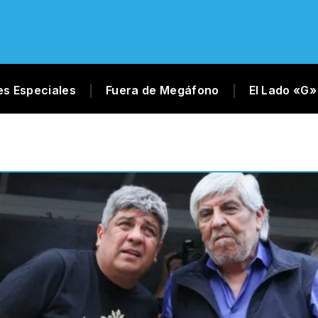
es Especiales
Fuera de Megáfono
El Lado «G»