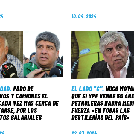
A
24
10. 04. 2024
IDAD
.
PARO DE
EL LADO "G"
.
HUGO MOYA
VOS Y CAMIONES EL
QUE SI YPF VENDE 55 ÁR
CADA VEZ MÁS CERCA DE
PETROLERAS HABRÁ MEDI
ARSE, POR LOS
FUERZA «EN TODAS LAS
TOS SALARIALES
DESTILERÍAS DEL PAÍS»
024
22. 03. 2024