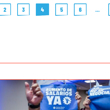
2
3
4
5
6
…