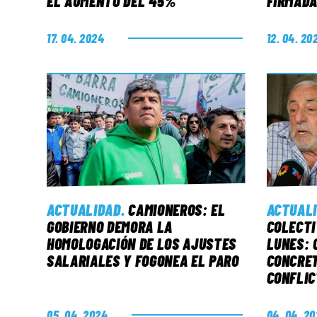
EL AUMENTO DEL 45%
FIRMAD
17. 04. 2024
12. 04. 20
ACTUALIDAD
.
CAMIONEROS: EL
ACTUAL
GOBIERNO DEMORA LA
COLECTI
HOMOLOGACIÓN DE LOS AJUSTES
LUNES: 
SALARIALES Y FOGONEA EL PARO
CONCRET
CONFLIC
05. 04. 2024
04. 04. 2