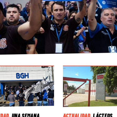
IDAD
.
UNA SEMANA
ACTUALIDAD
.
LÁCTEOS