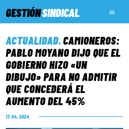
GESTIÓN
SINDICAL
ACTUALIDAD
ACTUALIDAD
.
CAMIONEROS:
SERVICIOS SOCIALES
PABLO MOYANO DIJO QUE EL
GOBIERNO HIZO «UN
INFORMES ESPECIALES
DIBUJO» PARA NO ADMITIR
QUE CONCEDERÁ EL
FUERA DE MEGÁFONO
AUMENTO DEL 45%
EL LADO «G»
17. 04. 2024