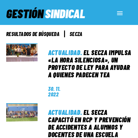
GESTIÓN
SINDICAL
ACTUALIDAD
RESULTADOS DE BÚSQUEDA
SECZA
SERVICIOS SOCIALES
ACTUALIDAD
.
EL SECZA IMPULSA
«LA HORA SILENCIOSA», UN
PROYECTO DE LEY PARA AYUDAR
INFORMES ESPECIALES
A QUIENES PADECEN TEA
30. 11.
FUERA DE MEGÁFONO
2022
ACTUALIDAD
.
EL SECZA
EL LADO «G»
CAPACITÓ EN RCP Y PREVENCIÓN
DE ACCIDENTES A ALUMNOS Y
DOCENTES DE UNA ESCUELA