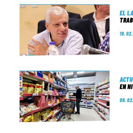
EL L
TRAB
19. 02
ACTU
EN N
09. 02