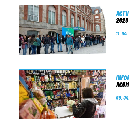
ACTU
2020
11. 04
INFO
ACUM
08. 04