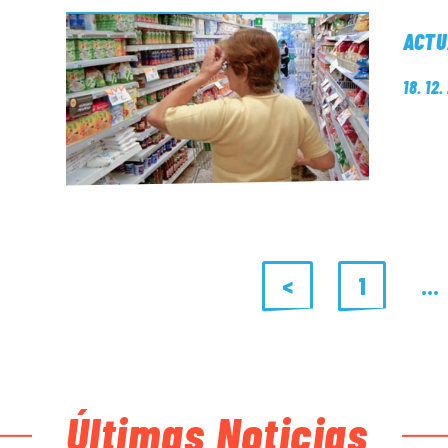
ACTU
18. 12
<
1
…
Últimas Noticias