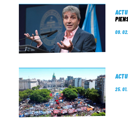
ACTU
PIEN
09. 02
ACTU
25. 01