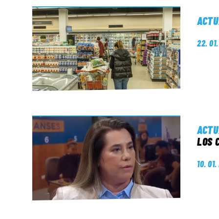
ACTU
22. 01
ACTU
LOS 
10. 01