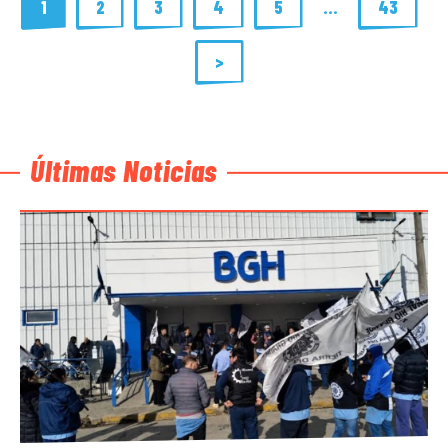
1
2
3
4
5
…
43
>
Últimas Noticias