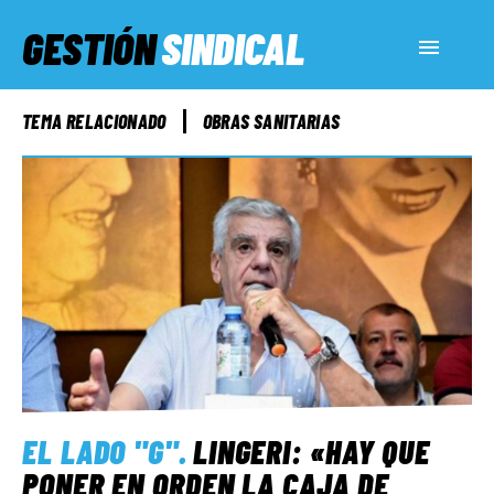
GESTIÓN
SINDICAL
ACTUALIDAD
TEMA RELACIONADO
OBRAS SANITARIAS
SERVICIOS SOCIALES
INFORMES ESPECIALES
FUERA DE MEGÁFONO
EL LADO «G»
EL LADO "G"
.
LINGERI: «HAY QUE
PONER EN ORDEN LA CAJA DE