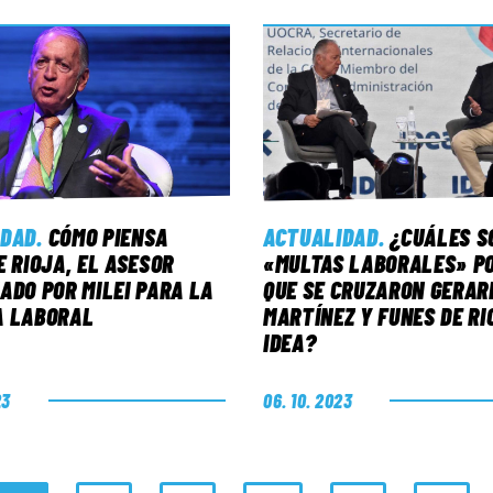
IDAD
.
CÓMO PIENSA
ACTUALIDAD
.
¿CUÁLES S
E RIOJA, EL ASESOR
«MULTAS LABORALES» P
ADO POR MILEI PARA LA
QUE SE CRUZARON GERAR
A LABORAL
MARTÍNEZ Y FUNES DE RI
IDEA?
23
06. 10. 2023