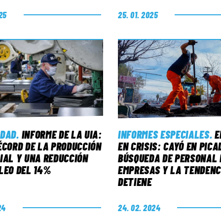
25
25. 01. 2025
IDAD
.
INFORME DE LA UIA:
INFORMES ESPECIALES
.
E
ÉCORD DE LA PRODUCCIÓN
EN CRISIS: CAYÓ EN PICA
IAL Y UNA REDUCCIÓN
BÚSQUEDA DE PERSONAL 
LEO DEL 14%
EMPRESAS Y LA TENDENC
DETIENE
24
24. 02. 2024