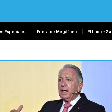
es Especiales
Fuera de Megáfono
El Lado «G»