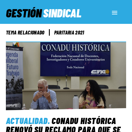
GESTIÓN
SINDICAL
ACTUALIDAD
TEMA RELACIONADO
PARITARIA 2021
SERVICIOS SOCIALES
INFORMES ESPECIALES
FUERA DE MEGÁFONO
EL LADO «G»
ACTUALIDAD
.
CONADU HISTÓRICA
RENOVÓ SU RECLAMO PARA QUE SE