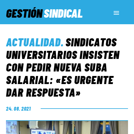
GESTIÓN
SINDICAL
ACTUALIDAD
ACTUALIDAD
.
SINDICATOS
SERVICIOS SOCIALES
UNIVERSITARIOS INSISTEN
CON PEDIR NUEVA SUBA
INFORMES ESPECIALES
SALARIAL: «ES URGENTE
DAR RESPUESTA»
FUERA DE MEGÁFONO
24. 08. 2021
EL LADO «G»