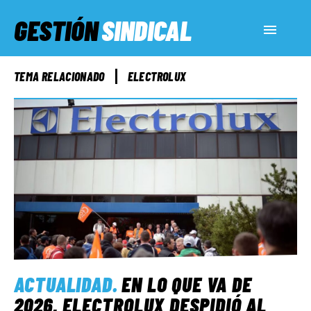
GESTIÓN
SINDICAL
ACTUALIDAD
TEMA RELACIONADO
ELECTROLUX
SERVICIOS SOCIALES
INFORMES ESPECIALES
FUERA DE MEGÁFONO
EL LADO «G»
ACTUALIDAD
.
EN LO QUE VA DE
2026, ELECTROLUX DESPIDIÓ AL