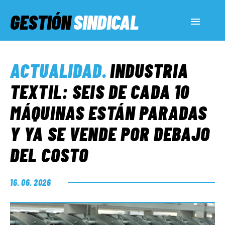
GESTIÓN
SINDICAL
ACTUALIDAD
ACTUALIDAD
.
INDUSTRIA
SERVICIOS SOCIALES
TEXTIL: SEIS DE CADA 10
MÁQUINAS ESTÁN PARADAS
INFORMES ESPECIALES
Y YA SE VENDE POR DEBAJO
DEL COSTO
FUERA DE MEGÁFONO
16. 06. 2026
EL LADO «G»