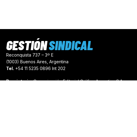
GESTIÓN
SINDICAL
Reconquista 737 – 3º E
(1003) Buenos Aires, Argentina
Tel.
+54 11 5235 0896 Int 202
Propietario:
Comunicación Editorial Gráfica Argentina S.A.
Número de Registro:
44103971
comercial@gestionsindical.com
redaccion@gestionsindical.com
Media Kit