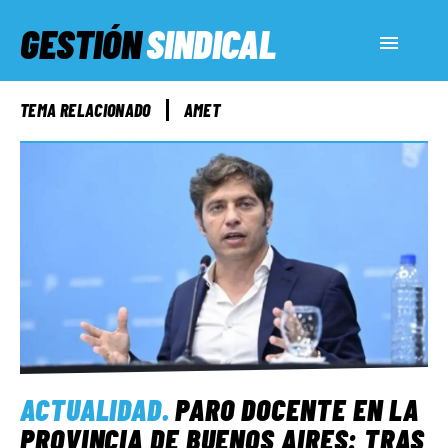
GESTIÓN
SINDICAL
ACTUALIDAD
TEMA RELACIONADO
AMET
SERVICIOS SOCIALES
INFORMES ESPECIALES
FUERA DE MEGÁFONO
EL LADO «G»
ACTUALIDAD
.
PARO DOCENTE EN LA
PROVINCIA DE BUENOS AIRES: TRAS