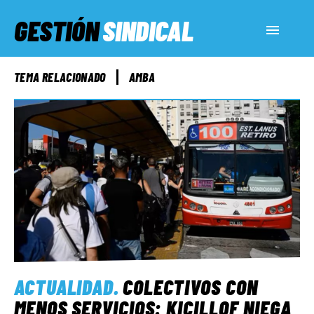
GESTIÓN
SINDICAL
ACTUALIDAD
TEMA RELACIONADO
AMBA
SERVICIOS SOCIALES
INFORMES ESPECIALES
FUERA DE MEGÁFONO
EL LADO «G»
ACTUALIDAD
.
COLECTIVOS CON
MENOS SERVICIOS: KICILLOF NIEGA