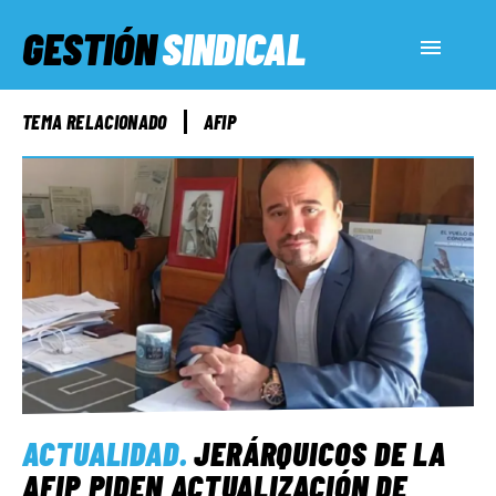
GESTIÓN
SINDICAL
ACTUALIDAD
TEMA RELACIONADO
AFIP
SERVICIOS SOCIALES
INFORMES ESPECIALES
FUERA DE MEGÁFONO
EL LADO «G»
ACTUALIDAD
.
JERÁRQUICOS DE LA
AFIP PIDEN ACTUALIZACIÓN DE