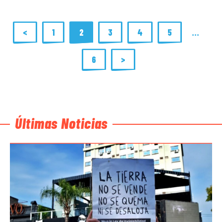
<
1
2
3
4
5
…
6
>
Últimas Noticias