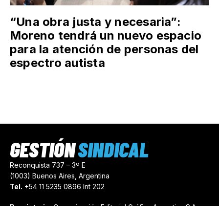
“Una obra justa y necesaria”:
Moreno tendrá un nuevo espacio
para la atención de personas del
espectro autista
GESTIÓN
SINDICAL
Reconquista 737 – 3º E
(1003) Buenos Aires, Argentina
Tel.
+54 11 5235 0896 Int 202
Propietario:
Comunicación Editorial Gráfica Argentina S.A.
Número de Registro:
44103971