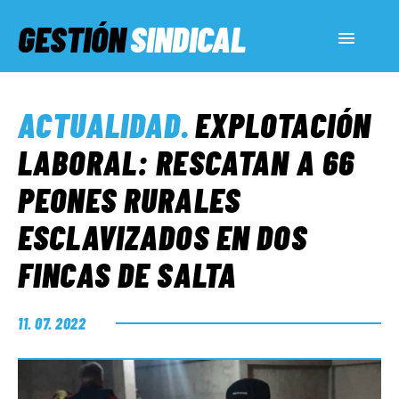
GESTIÓN
SINDICAL
ACTUALIDAD
ACTUALIDAD
.
EXPLOTACIÓN
SERVICIOS SOCIALES
LABORAL: RESCATAN A 66
PEONES RURALES
INFORMES ESPECIALES
ESCLAVIZADOS EN DOS
FINCAS DE SALTA
FUERA DE MEGÁFONO
11. 07. 2022
EL LADO «G»