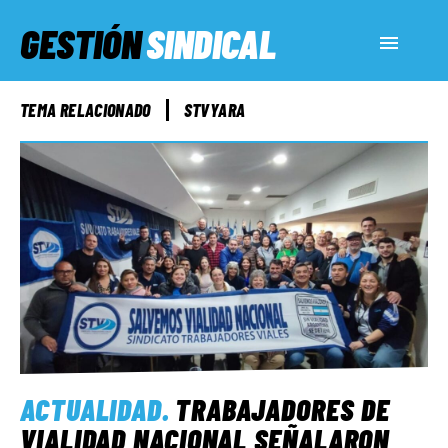
GESTIÓN
SINDICAL
ACTUALIDAD
TEMA RELACIONADO
STVYARA
SERVICIOS SOCIALES
INFORMES ESPECIALES
FUERA DE MEGÁFONO
EL LADO «G»
ACTUALIDAD
.
TRABAJADORES DE
VIALIDAD NACIONAL SEÑALARON