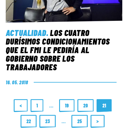
ACTUALIDAD
.
LOS CUATRO
DURÍSIMOS CONDICIONAMIENTOS
QUE EL FMI LE PEDIRÍA AL
GOBIERNO SOBRE LOS
TRABAJADORES
16. 05. 2018
<
1
…
19
20
21
22
23
…
25
>