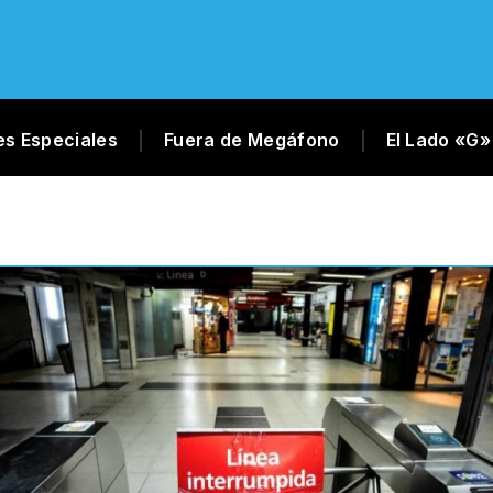
es Especiales
Fuera de Megáfono
El Lado «G»