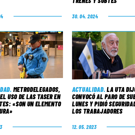
TRENES Y SUBTES
24
30. 04. 2024
IDAD
.
METRODELEGADOS,
ACTUALIDAD
.
LA UTA DIJ
EL USO DE LAS TASER EN
CONVOCÓ AL PARO DE SU
TES: «SON UN ELEMENTO
LUNES Y PIDIÓ SEGURIDA
TURA»
LOS TRABAJADORES
23
12. 05. 2023