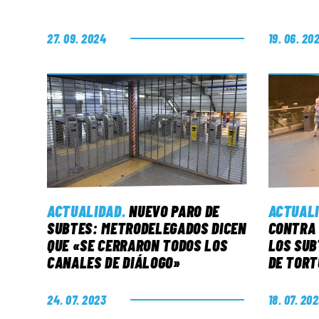
27. 09. 2024
19. 06. 20
ACTUALIDAD
.
NUEVO PARO DE
ACTUAL
SUBTES: METRODELEGADOS DICEN
CONTRA 
QUE «SE CERRARON TODOS LOS
LOS SUB
CANALES DE DIÁLOGO»
DE TOR
24. 07. 2023
18. 07. 20