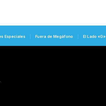
es Especiales
Fuera de Megáfono
El Lado «G»
.