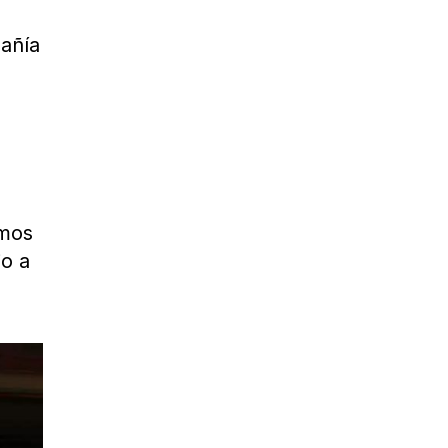
pañía
emos
io a