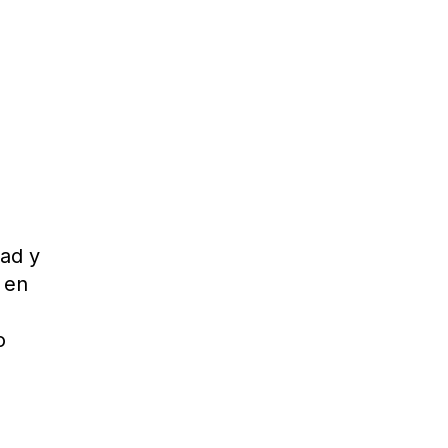
dad y
 en
o