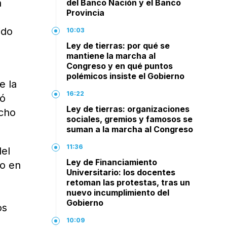
a
del Banco Nación y el Banco
Provincia
ido
10:03
Ley de tierras: por qué se
mantiene la marcha al
Congreso y en qué puntos
polémicos insiste el Gobierno
e la
16:22
có
Ley de tierras: organizaciones
echo
sociales, gremios y famosos se
suman a la marcha al Congreso
11:36
del
Ley de Financiamiento
no en
Universitario: los docentes
retoman las protestas, tras un
nuevo incumplimiento del
Gobierno
os
10:09