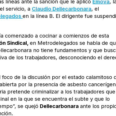
s líneas ante la sanción que le aplicó
Emova
, l
el servicio, a
Claudio Dellecarbonara
, el
elegados
en la línea B. El dirigente fue suspend
bía comenzado a cocinar a comienzos de esta
ón Sindical,
en Metrodelegados se habla de qu
ellecarbonara no tiene fundamentos y que bus
ctiva de los trabajadores, desconociendo el der
l foco de la discusión por el estado calamitoso 
ria abierta por la presencia de asbesto canceríge
ia pretende criminalizar a los trabajadores que
inal en la que se encuentra el subte y que lo
iempo”, se quejó
Dellecarbonara
ante los propi
nción.