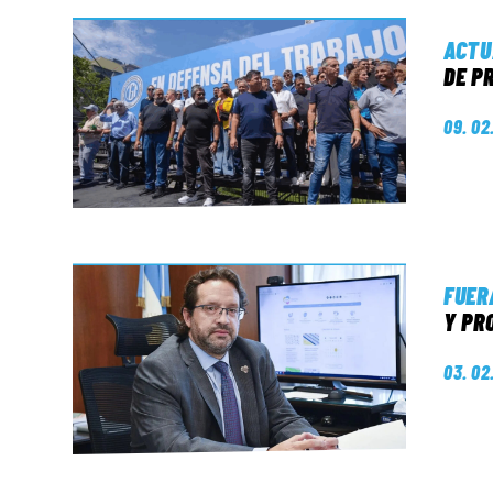
ACTU
DE P
09. 02
FUER
Y PR
03. 02