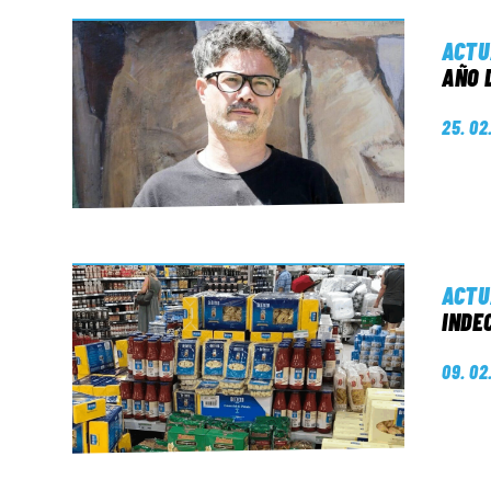
ACTU
AÑO 
25. 02
ACTU
INDE
09. 02