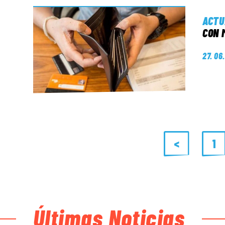
ACTU
CON 
27. 06
<
1
Últimas Noticias