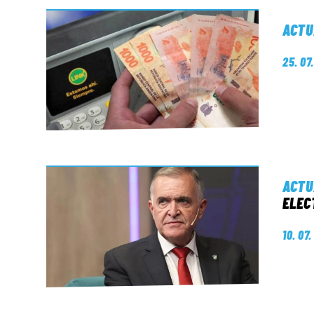
ACTU
25. 07
ACTU
ELEC
10. 07