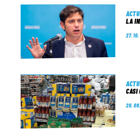
ACTU
LA I
27. 10
ACTU
CASI
20. 08