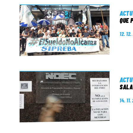
ACTU
QUE 
12. 12
ACTU
SALA
14. 11.