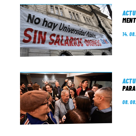
ACTU
MENT
14. 08
ACTU
PARA
08. 08