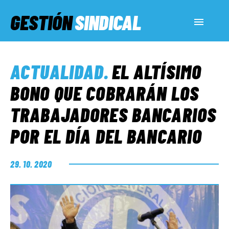
GESTIÓN
SINDICAL
ACTUALIDAD
ACTUALIDAD
.
EL ALTÍSIMO
SERVICIOS SOCIALES
BONO QUE COBRARÁN LOS
TRABAJADORES BANCARIOS
INFORMES ESPECIALES
POR EL DÍA DEL BANCARIO
FUERA DE MEGÁFONO
29. 10. 2020
EL LADO «G»