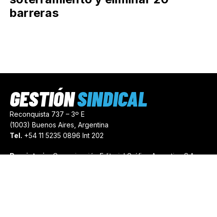
barreras
GESTIÓN
SINDICAL
Reconquista 737 – 3º E
(1003) Buenos Aires, Argentina
Tel.
+54 11 5235 0896 Int 202
Propietario:
Comunicación Editorial Gráfica Argentina S.A.
Número de Registro:
44103971
comercial@gestionsindical.com
redaccion@gestionsindical.com