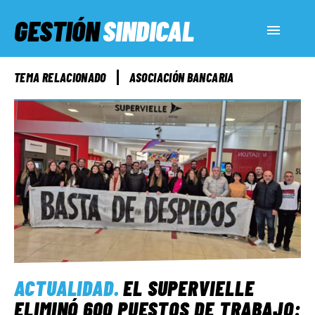
GESTIÓN
SINDICAL
ACTUALIDAD
TEMA RELACIONADO
ASOCIACIÓN BANCARIA
SERVICIOS SOCIALES
INFORMES ESPECIALES
FUERA DE MEGÁFONO
EL LADO «G»
ACTUALIDAD
.
EL SUPERVIELLE
ELIMINÓ 600 PUESTOS DE TRABAJO: