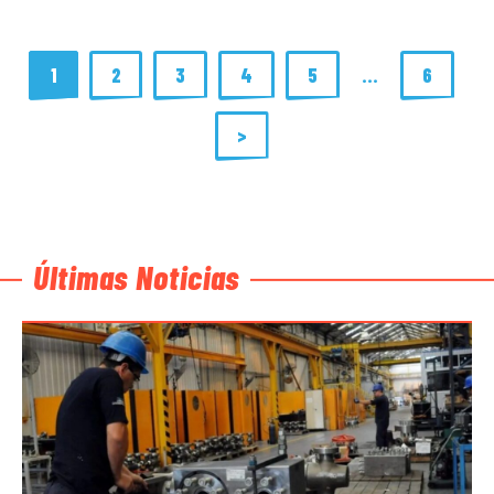
1
2
3
4
5
…
6
>
Últimas Noticias