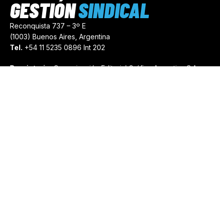
GESTIÓN
SINDICAL
Reconquista 737 – 3º E
(1003) Buenos Aires, Argentina
Tel.
+54 11 5235 0896 Int 202
Propietario:
Comunicación Editorial Gráfica Argentina S.A.
Número de Registro:
44103971
comercial@gestionsindical.com
redaccion@gestionsindical.com
Media Kit
Copyright © 2021.
Gestión Sindical. Todos Los Derechos
Reservados.
by