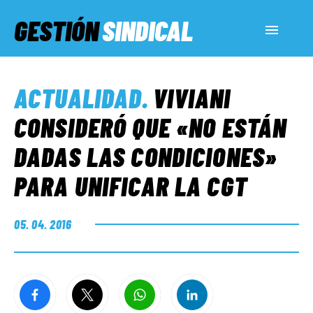
GESTIÓN
SINDICAL
ACTUALIDAD
ACTUALIDAD
.
VIVIANI
SERVICIOS SOCIALES
CONSIDERÓ QUE «NO ESTÁN
DADAS LAS CONDICIONES»
INFORMES ESPECIALES
PARA UNIFICAR LA CGT
FUERA DE MEGÁFONO
05. 04. 2016
EL LADO «G»