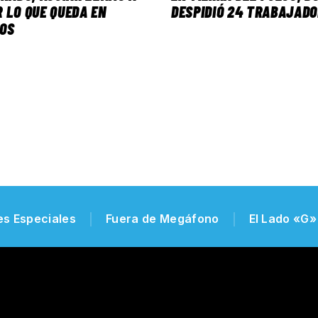
 LO QUE QUEDA EN
DESPIDIÓ 24 TRABAJAD
DOS
es Especiales
Fuera de Megáfono
El Lado «G»