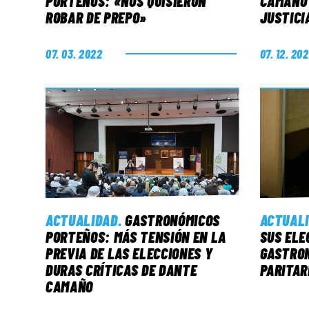
PORTEÑOS: «NOS QUISIERON
CAMAÑO
ROBAR DE PREPO»
JUSTICI
07. 03. 2022
07. 12. 202
ACTUALIDAD
.
GASTRONÓMICOS
ACTUAL
PORTEÑOS: MÁS TENSIÓN EN LA
SUS ELE
PREVIA DE LAS ELECCIONES Y
GASTRON
DURAS CRÍTICAS DE DANTE
PARITAR
CAMAÑO