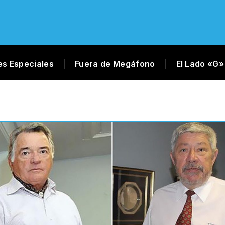
es Especiales
Fuera de Megáfono
El Lado «G»