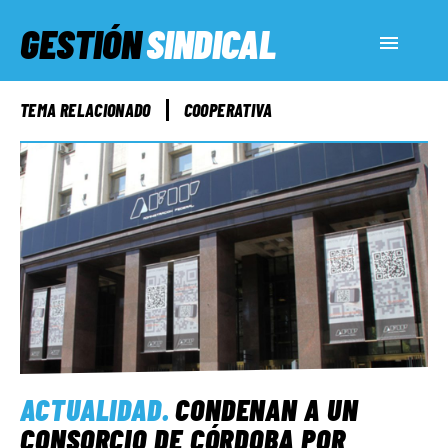
GESTIÓN
SINDICAL
ACTUALIDAD
TEMA RELACIONADO
COOPERATIVA
SERVICIOS SOCIALES
INFORMES ESPECIALES
FUERA DE MEGÁFONO
EL LADO «G»
ACTUALIDAD
.
CONDENAN A UN
CONSORCIO DE CÓRDOBA POR