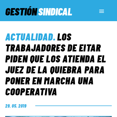
GESTIÓN
SINDICAL
ACTUALIDAD
ACTUALIDAD
.
LOS
SERVICIOS SOCIALES
TRABAJADORES DE EITAR
PIDEN QUE LOS ATIENDA EL
INFORMES ESPECIALES
JUEZ DE LA QUIEBRA PARA
PONER EN MARCHA UNA
FUERA DE MEGÁFONO
COOPERATIVA
EL LADO «G»
29. 05. 2019