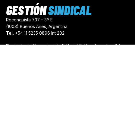
GESTIÓN
SINDICAL
Reconquista 737 – 3º E
(1003) Buenos Aires, Argentina
Tel.
+54 11 5235 0896 Int 202
Propietario:
Comunicación Editorial Gráfica Argentina S.A.
Número de Registro:
44103971
comercial@gestionsindical.com
redaccion@gestionsindical.com
Media Kit
Copyright © 2021.
Gestión Sindical. Todos Los Derechos
Reservados.
by