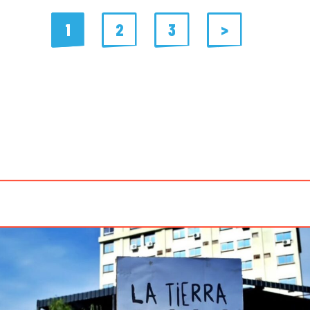
1
2
3
>