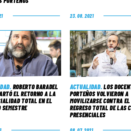
S PORTEÑOS
21
23. 08. 2021
ACTUALIDAD
.
LOS DOCEN
IDAD
.
ROBERTO BARADEL
PORTEÑOS VOLVIERON A
ARTÓ EL RETORNO A LA
MOVILIZARSE CONTRA EL
IALIDAD TOTAL EN EL
REGRESO TOTAL DE LAS 
O SEMESTRE
PRESENCIALES
1
08. 07. 2021