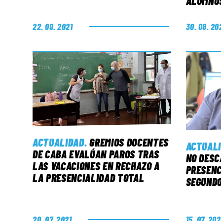
ALUMNO
22. 09. 2021
30. 08. 20
ACTUALIDAD
.
GREMIOS DOCENTES
ACTUAL
DE CABA EVALÚAN PAROS TRAS
NO DESC
LAS VACACIONES EN RECHAZO A
PRESENC
LA PRESENCIALIDAD TOTAL
SEGUND
20. 07. 2021
15. 07. 202