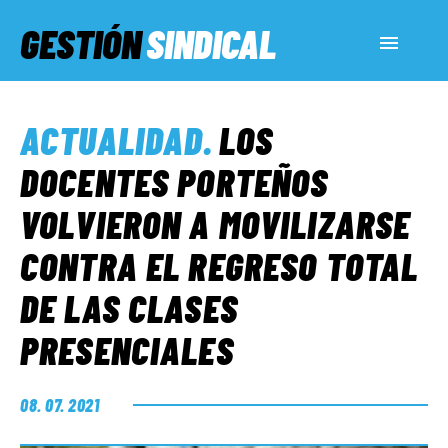
GESTIÓN
SINDICAL
ACTUALIDAD
ACTUALIDAD
.
LOS
SERVICIOS SOCIALES
DOCENTES PORTEÑOS
VOLVIERON A MOVILIZARSE
INFORMES ESPECIALES
CONTRA EL REGRESO TOTAL
DE LAS CLASES
FUERA DE MEGÁFONO
PRESENCIALES
EL LADO «G»
08. 07. 2021