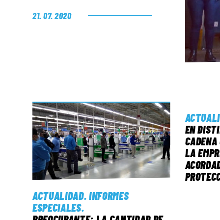
21. 07. 2020
ACTUAL
EN DIST
CADENA 
LA EMPR
ACORDAD
PROTEC
ACTUALIDAD
.
INFORMES
ESPECIALES
.
PREOCUPANTE: LA CANTIDAD DE