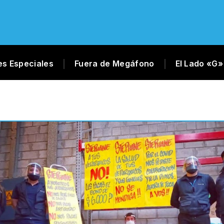
es Especiales
Fuera de Megáfono
El Lado «G»