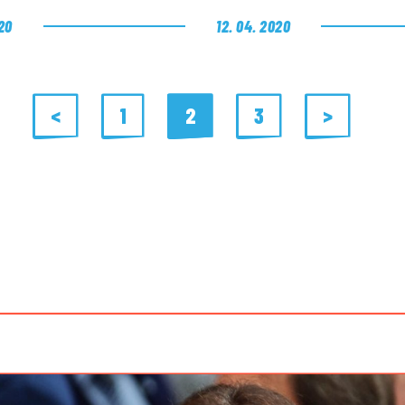
20
12. 04. 2020
<
1
2
3
>