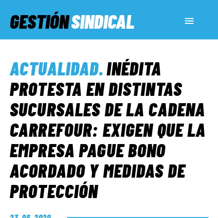
GESTIÓN
SINDICAL
ACTUALIDAD
ACTUALIDAD
.
INÉDITA
SERVICIOS SOCIALES
PROTESTA EN DISTINTAS
SUCURSALES DE LA CADENA
INFORMES ESPECIALES
CARREFOUR: EXIGEN QUE LA
EMPRESA PAGUE BONO
FUERA DE MEGÁFONO
ACORDADO Y MEDIDAS DE
EL LADO «G»
PROTECCIÓN
23. 06. 2020