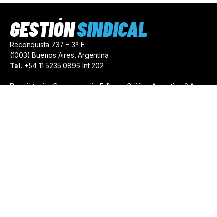
GESTIÓN
SINDICAL
Reconquista 737 – 3º E
(1003) Buenos Aires, Argentina
Tel.
+54 11 5235 0896 Int 202
Propietario:
Comunicación Editorial Gráfica Argentina S.A.
Número de Registro:
44103971
comercial@gestionsindical.com
redaccion@gestionsindical.com
Media Kit
Copyright © 2021.
Gestión Sindical. Todos Los Derechos
Reservados.