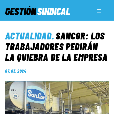
GESTIÓN
SINDICAL
ACTUALIDAD
ACTUALIDAD
.
SANCOR: LOS
SERVICIOS SOCIALES
TRABAJADORES PEDIRÁN
LA QUIEBRA DE LA EMPRESA
INFORMES ESPECIALES
07. 03. 2024
FUERA DE MEGÁFONO
EL LADO «G»