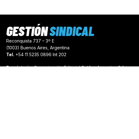
GESTIÓN
SINDICAL
Reconquista 737 – 3º E
(1003) Buenos Aires, Argentina
Tel.
+54 11 5235 0896 Int 202
Propietario:
Comunicación Editorial Gráfica Argentina S.A.
Número de Registro:
44103971
comercial@gestionsindical.com
redaccion@gestionsindical.com
Media Kit
Copyright © 2021.
Gestión Sindical. Todos Los Derechos
Reservados.