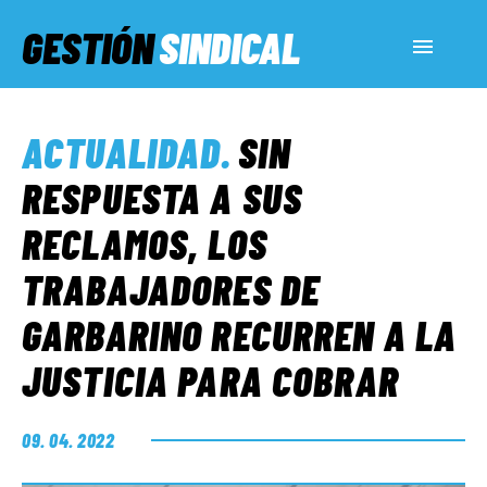
GESTIÓN
SINDICAL
ACTUALIDAD
ACTUALIDAD
.
SIN
SERVICIOS SOCIALES
RESPUESTA A SUS
RECLAMOS, LOS
INFORMES ESPECIALES
TRABAJADORES DE
GARBARINO RECURREN A LA
FUERA DE MEGÁFONO
JUSTICIA PARA COBRAR
EL LADO «G»
09. 04. 2022