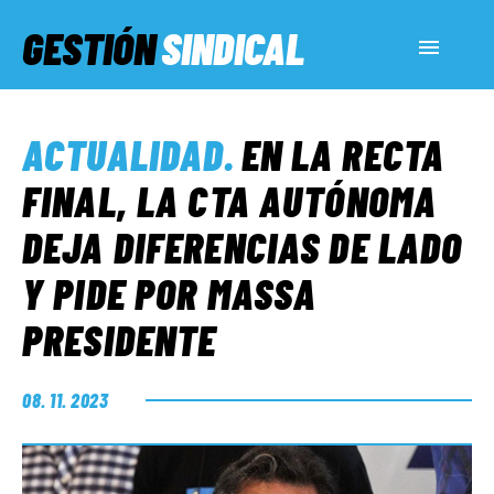
GESTIÓN
SINDICAL
ACTUALIDAD
ACTUALIDAD
.
EN LA RECTA
SERVICIOS SOCIALES
FINAL, LA CTA AUTÓNOMA
DEJA DIFERENCIAS DE LADO
INFORMES ESPECIALES
Y PIDE POR MASSA
PRESIDENTE
FUERA DE MEGÁFONO
08. 11. 2023
EL LADO «G»