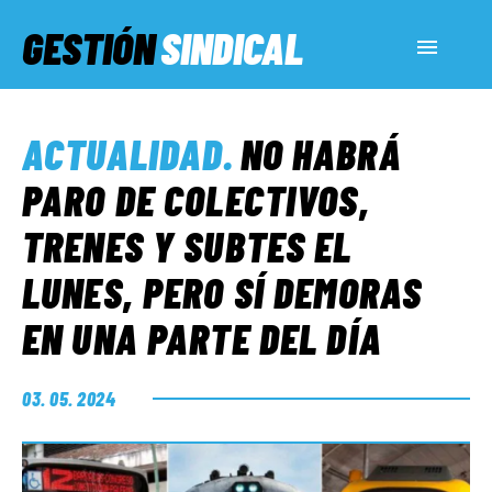
GESTIÓN
SINDICAL
ACTUALIDAD
ACTUALIDAD
.
NO HABRÁ
SERVICIOS SOCIALES
PARO DE COLECTIVOS,
TRENES Y SUBTES EL
INFORMES ESPECIALES
LUNES, PERO SÍ DEMORAS
EN UNA PARTE DEL DÍA
FUERA DE MEGÁFONO
03. 05. 2024
EL LADO «G»