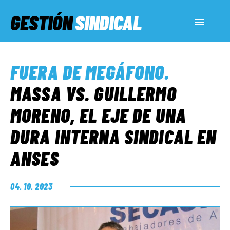
GESTIÓN
SINDICAL
ACTUALIDAD
FUERA DE MEGÁFONO
.
SERVICIOS SOCIALES
MASSA VS. GUILLERMO
MORENO, EL EJE DE UNA
INFORMES ESPECIALES
DURA INTERNA SINDICAL EN
ANSES
FUERA DE MEGÁFONO
04. 10. 2023
EL LADO «G»