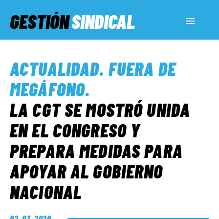
GESTIÓN
SINDICAL
ACTUALIDAD
ACTUALIDAD
.
FUERA DE
SERVICIOS SOCIALES
MEGÁFONO
.
LA CGT SE MOSTRÓ UNIDA
INFORMES ESPECIALES
EN EL CONGRESO Y
PREPARA MEDIDAS PARA
FUERA DE MEGÁFONO
APOYAR AL GOBIERNO
EL LADO «G»
NACIONAL
02. 03. 2020