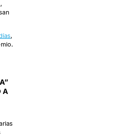
,
isan
días
,
emio.
A”
 A
arias
s