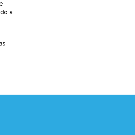
ue
ndo a
as