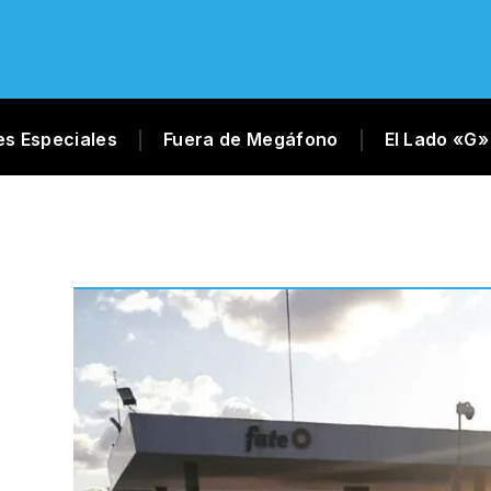
es Especiales
Fuera de Megáfono
El Lado «G»