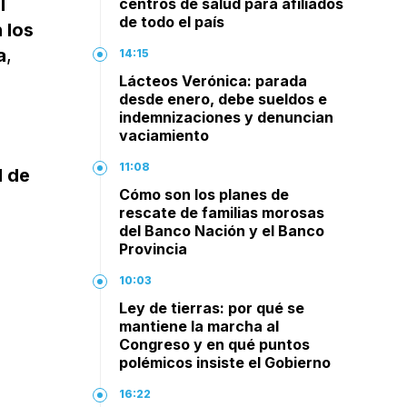
l
centros de salud para afiliados
de todo el país
 los
a
,
14:15
Lácteos Verónica: parada
desde enero, debe sueldos e
indemnizaciones y denuncian
vaciamiento
11:08
d de
Cómo son los planes de
rescate de familias morosas
del Banco Nación y el Banco
Provincia
s
10:03
Ley de tierras: por qué se
mantiene la marcha al
Congreso y en qué puntos
polémicos insiste el Gobierno
16:22