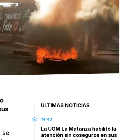
io
ÚLTIMAS NOTICIAS
sus
14:43
La UOM La Matanza habilitó la
, se
atención sin coseguros en sus