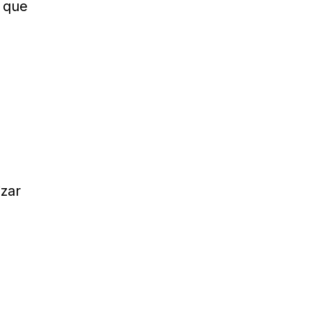
o que
izar