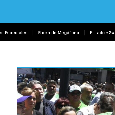
es Especiales
Fuera de Megáfono
El Lado «G»