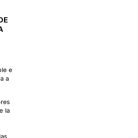
DE
A
ble e
da a
ores
e la
las