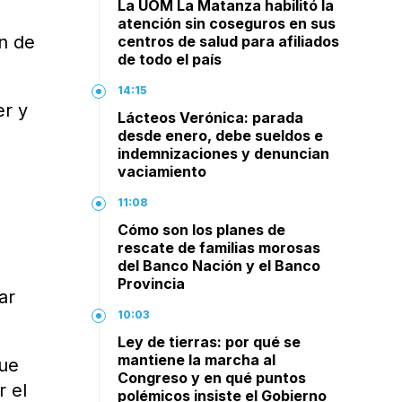
La UOM La Matanza habilitó la
atención sin coseguros en sus
ón de
centros de salud para afiliados
de todo el país
14:15
er y
Lácteos Verónica: parada
desde enero, debe sueldos e
indemnizaciones y denuncian
vaciamiento
11:08
Cómo son los planes de
rescate de familias morosas
del Banco Nación y el Banco
Provincia
ar
10:03
Ley de tierras: por qué se
mantiene la marcha al
que
Congreso y en qué puntos
r el
polémicos insiste el Gobierno