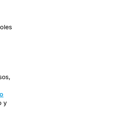
oles
sos,
do
o y