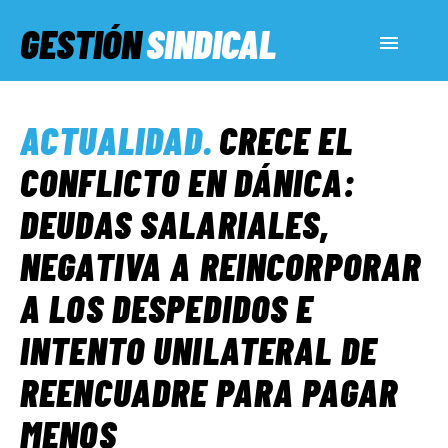
GESTIÓN
SINDICAL
ACTUALIDAD
ACTUALIDAD
.
CRECE EL
SERVICIOS SOCIALES
CONFLICTO EN DÁNICA:
DEUDAS SALARIALES,
INFORMES ESPECIALES
NEGATIVA A REINCORPORAR
A LOS DESPEDIDOS E
FUERA DE MEGÁFONO
INTENTO UNILATERAL DE
EL LADO «G»
REENCUADRE PARA PAGAR
MENOS