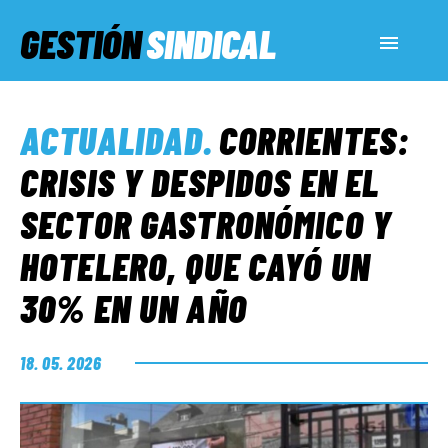
GESTIÓN
SINDICAL
ACTUALIDAD
ACTUALIDAD
.
CORRIENTES:
SERVICIOS SOCIALES
CRISIS Y DESPIDOS EN EL
SECTOR GASTRONÓMICO Y
INFORMES ESPECIALES
HOTELERO, QUE CAYÓ UN
30% EN UN AÑO
FUERA DE MEGÁFONO
18. 05. 2026
EL LADO «G»