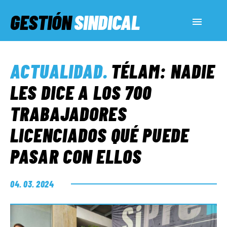
GESTIÓN
SINDICAL
ACTUALIDAD
ACTUALIDAD
.
TÉLAM: NADIE
SERVICIOS SOCIALES
LES DICE A LOS 700
TRABAJADORES
INFORMES ESPECIALES
LICENCIADOS QUÉ PUEDE
PASAR CON ELLOS
FUERA DE MEGÁFONO
04. 03. 2024
EL LADO «G»