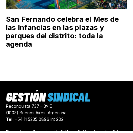
San Fernando celebra el Mes de
las Infancias en las plazas y
parques del distrito: toda la
agenda
GESTIÓN
SINDICAL
Reconquista 737 – 3º E
(1003) Buenos Aires, Argentina
Tel.
+54 11 5235 0896 Int 202
Propietario:
Comunicación Editorial Gráfica Argentina S.A.