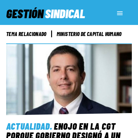
GESTIÓN
SINDICAL
ACTUALIDAD
TEMA RELACIONADO
MINISTERIO DE CAPITAL HUMANO
SERVICIOS SOCIALES
INFORMES ESPECIALES
FUERA DE MEGÁFONO
EL LADO «G»
ACTUALIDAD
.
ENOJO EN LA CGT
PORQUE GOBIERNO DESIGNÓ A UN