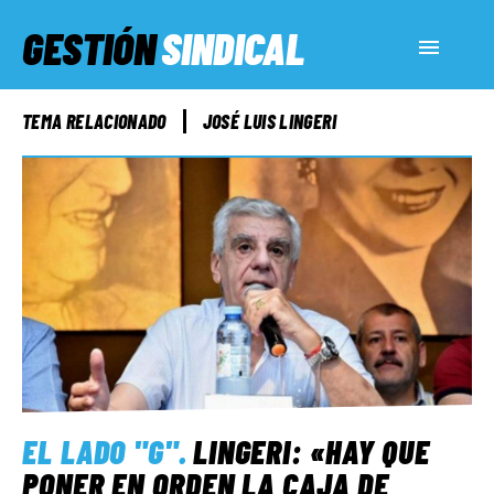
GESTIÓN
SINDICAL
ACTUALIDAD
TEMA RELACIONADO
JOSÉ LUIS LINGERI
SERVICIOS SOCIALES
INFORMES ESPECIALES
FUERA DE MEGÁFONO
EL LADO «G»
EL LADO "G"
.
LINGERI: «HAY QUE
PONER EN ORDEN LA CAJA DE